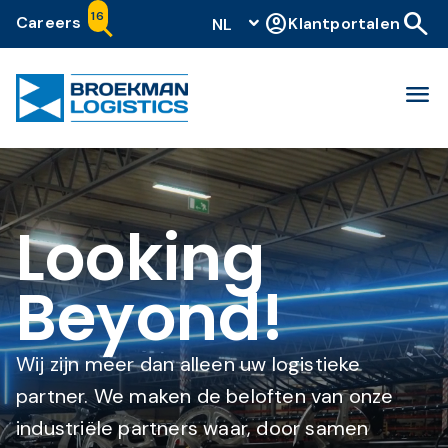
search
16
account_circle
Careers
Klantportalen
NL
menu
Looking
Beyond!
Wij zijn meer dan alleen uw logistieke
partner. We maken de beloften van onze
industriële partners waar, door samen