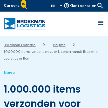
search
16
account_circle
Careers
Klantportalen
NL
menu
Broekman Logistics
Insights
1.000.000 items verzonden voor Liebherr vanuit Broekman
Logistics in Born
News
1.000.000 items
verzonden voor